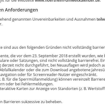
gilt für die Webseite
www.floersheim-umweltkalender.de
.
den Anforderungen
hstehend genannten Unvereinbarkeiten und Ausnahmen
teil
r.
e sind aus den folgenden Gründen nicht vollständig barriere
nte, die vor dem 23. September 2018 erstellt wurden, wie 
are oder Satzungen, sind nicht vollständig barrierefrei. 
derzeit nicht durchgeführt, bei Neuauflagen wird jedoch auf
 Abfallkalender oder die zum Download angebotene Jahresüb
avigation oder für Screenreader-Nutzer eingeschränkt.
. B. für die Sperrmüllanmeldung) können vereinzelt Barrier
ern oder bei Fehlermeldungen.
teraktive Karten zur Anzeige von Standorten (z. B. Wertstoff
en Barrieren sukzessive zu beheben.